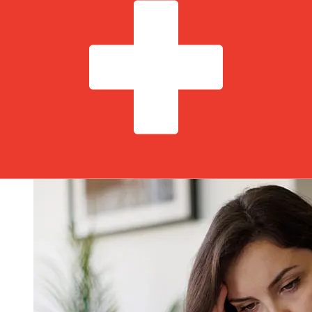
Arbejdernes Landsbank DKK CHF ?
Les délais de livraison pour les transferts internationaux
avec Arbejdernes Landsbank de Danemark à Suisse
varient selon le mode de paiement et le moment de la
transaction. En général, les virements bancaires
internationaux prennent de 1 à 5 jours ouvrables. Des
facteurs tels que les jours fériés bancaires et les
contrôles de sécurité peuvent également influencer la
livraison. Vérifiez les délais de Arbejdernes Landsbank
A/Spour éviter les retards.