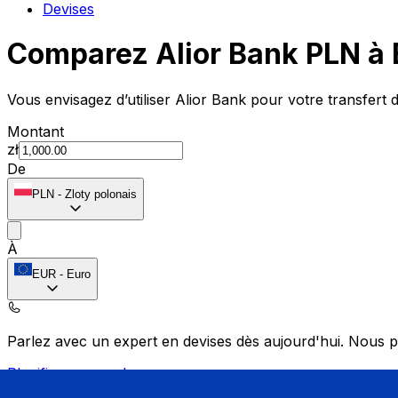
Devises
Comparez Alior Bank PLN à
Vous envisagez d’utiliser Alior Bank pour votre transfer
Montant
zł
De
PLN
-
Zloty polonais
À
EUR
-
Euro
Parlez avec un expert en devises dès aujourd'hui.
Nous p
Planifier un appel