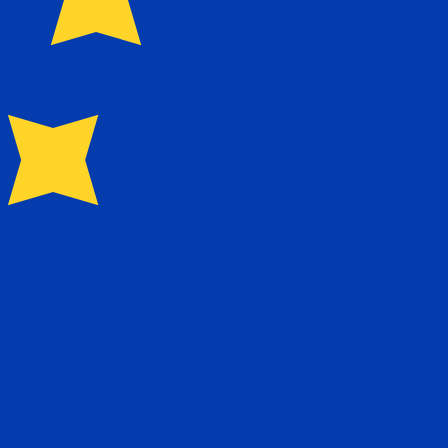
0.228700
zł0