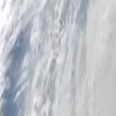
Particuliers
Business
Plateforme
FR-FR
Connexion
Inscription
Centre d'aide
Télécharger l'application
Basculer le menu
Home