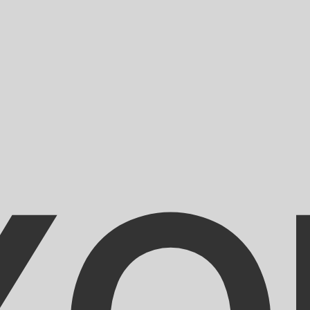
r. Esto solo tiene fines informativos. No recibirás esta t
estadounidense (USD)
fa de cambio de Franco CFA más popular es de XOF a USD. E