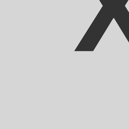
MRO
-
Ouguiya mauritano
Nuestras clasificaciones de divisas muestran que la tari
El símbolo de esta divisa es UM.
More
Ouguiya mauritano
info
Tipos de cambio en tiempo real
Divisa
Tipo
Cambio
EUR / USD
1,15439
▲
GBP / EUR
1,16622
▼
USD / JPY
157,900
▲
GBP / USD
1,34627
▲
USD / CHF
0,809626
▲
USD / CAD
1,39978
▼
EUR / JPY
182,279
▲
AUD / USD
0,703820
▼