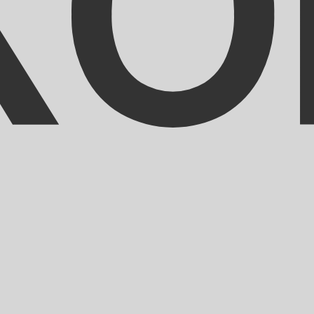
fa de cambio de Ouguiya mauritano más popular es de MRO a
Tipos d
Divisa
Tipo de interés
JPY
0,75 %
CHF
0,00 %
EUR
4,25 %
USD
3,75 %
CAD
2,25 %
AUD
3,60 %
NZD
2,25 %
GBP
3,75 %