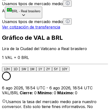
Usamos tipos de mercado medio
A
BRL
-
Real brasilero
Usamos tipos de mercado medio
Ver cotización de transferencia
Gráfico de VAL a BRL
Lira de la Ciudad del Vaticano a Real brasilero
1 VAL = 0 BRL
12H
1D
1W
1M
1Y
2Y
5Y
10Y
6 ago 2026, 18:54 UTC - 6 ago 2026, 18:54 UTC
VAL/BRL
Cierre
:
0
Mínimo
:
0
Máximo
:
0
Usamos la tasa del mercado medio para nuestro
conversor. Esto solo tiene fines informativos. No