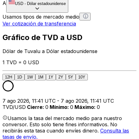
A
USD
-
Dólar estadounidense
Usamos tipos de mercado medio
Ver cotización de transferencia
Gráfico de TVD a USD
Dólar de Tuvalu a Dólar estadounidense
1 TVD = 0 USD
12H
1D
1W
1M
1Y
2Y
5Y
10Y
7 ago 2026, 11:41 UTC - 7 ago 2026, 11:41 UTC
TVD/USD
Cierre
:
0
Mínimo
:
0
Máximo
:
0
Usamos la tasa del mercado medio para nuestro
conversor. Esto solo tiene fines informativos. No
recibirás esta tasa cuando envíes dinero.
Consulta las
tasas de envío.