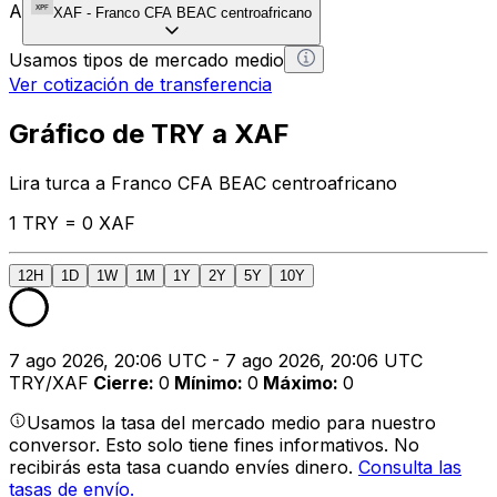
A
XAF
-
Franco CFA BEAC centroafricano
Usamos tipos de mercado medio
Ver cotización de transferencia
Gráfico de TRY a XAF
Lira turca a Franco CFA BEAC centroafricano
1 TRY = 0 XAF
12H
1D
1W
1M
1Y
2Y
5Y
10Y
7 ago 2026, 20:06 UTC - 7 ago 2026, 20:06 UTC
TRY/XAF
Cierre
:
0
Mínimo
:
0
Máximo
:
0
Usamos la tasa del mercado medio para nuestro
conversor. Esto solo tiene fines informativos. No
recibirás esta tasa cuando envíes dinero.
Consulta las
tasas de envío.