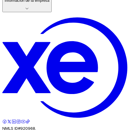
Información de la empresa
NMLS ID#920968.