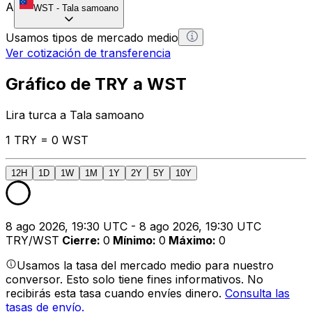
A
WST
-
Tala samoano
Usamos tipos de mercado medio
Ver cotización de transferencia
Gráfico de TRY a WST
Lira turca a Tala samoano
1 TRY = 0 WST
12H
1D
1W
1M
1Y
2Y
5Y
10Y
8 ago 2026, 19:30 UTC - 8 ago 2026, 19:30 UTC
TRY/WST
Cierre
:
0
Mínimo
:
0
Máximo
:
0
Usamos la tasa del mercado medio para nuestro
conversor. Esto solo tiene fines informativos. No
recibirás esta tasa cuando envíes dinero.
Consulta las
tasas de envío.