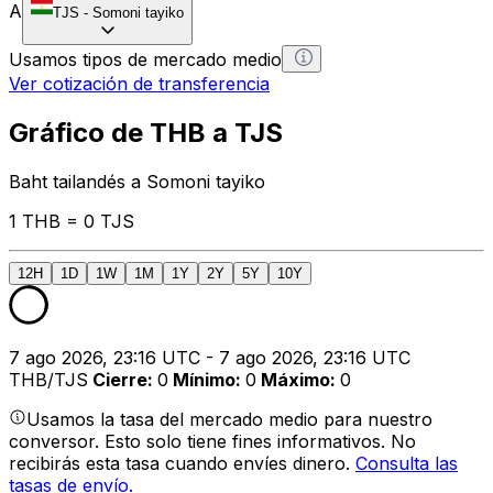
A
TJS
-
Somoni tayiko
Usamos tipos de mercado medio
Ver cotización de transferencia
Gráfico de THB a TJS
Baht tailandés a Somoni tayiko
1 THB = 0 TJS
12H
1D
1W
1M
1Y
2Y
5Y
10Y
7 ago 2026, 23:16 UTC - 7 ago 2026, 23:16 UTC
THB/TJS
Cierre
:
0
Mínimo
:
0
Máximo
:
0
Usamos la tasa del mercado medio para nuestro
conversor. Esto solo tiene fines informativos. No
recibirás esta tasa cuando envíes dinero.
Consulta las
tasas de envío.