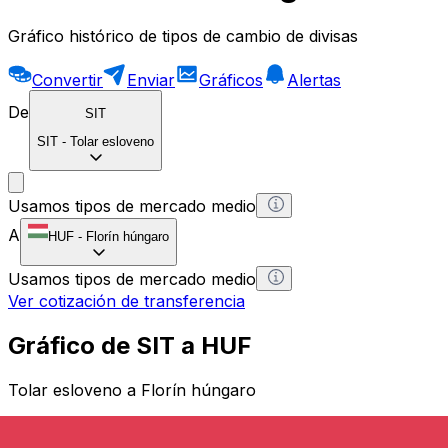
Gráfico histórico de tipos de cambio de divisas
Convertir
Enviar
Gráficos
Alertas
De
SIT
SIT
-
Tolar esloveno
Usamos tipos de mercado medio
A
HUF
-
Florín húngaro
Usamos tipos de mercado medio
Ver cotización de transferencia
Gráfico de SIT a HUF
Tolar esloveno a Florín húngaro
1 SIT = 0 HUF