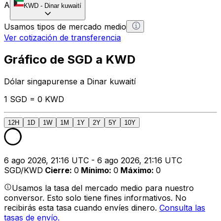
A
KWD
-
Dinar kuwaití
Usamos tipos de mercado medio
Ver cotización de transferencia
Gráfico de SGD a KWD
Dólar singapurense a Dinar kuwaití
1 SGD = 0 KWD
12H
1D
1W
1M
1Y
2Y
5Y
10Y
6 ago 2026, 21:16 UTC - 6 ago 2026, 21:16 UTC
SGD/KWD
Cierre
:
0
Mínimo
:
0
Máximo
:
0
Usamos la tasa del mercado medio para nuestro
conversor. Esto solo tiene fines informativos. No
recibirás esta tasa cuando envíes dinero.
Consulta las
tasas de envío.