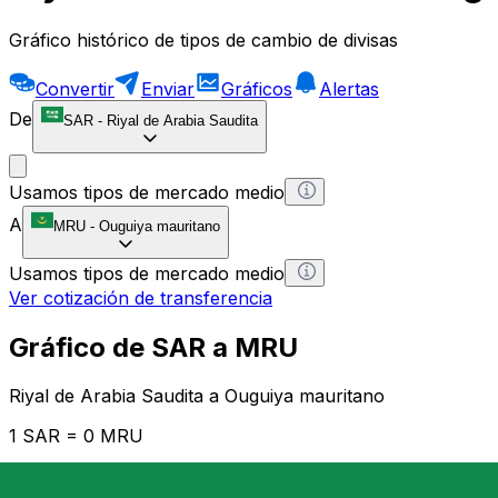
Gráfico histórico de tipos de cambio de divisas
Convertir
Enviar
Gráficos
Alertas
De
SAR
-
Riyal de Arabia Saudita
Usamos tipos de mercado medio
A
MRU
-
Ouguiya mauritano
Usamos tipos de mercado medio
Ver cotización de transferencia
Gráfico de SAR a MRU
Riyal de Arabia Saudita a Ouguiya mauritano
1 SAR = 0 MRU
12H
1D
1W
1M
1Y
2Y
5Y
10Y