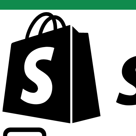
Apoyamos tarifas a nivel comercial en más de 300 compa