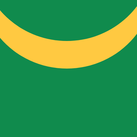
fa de cambio de Ouguiya mauritano más popular es de MRU a
Tipos d
Divisa
Tipo de interés
JPY
0,75 %
CHF
0,00 %
EUR
4,25 %
USD
3,75 %
CAD
2,25 %
AUD
3,60 %
NZD
2,25 %
GBP
3,75 %