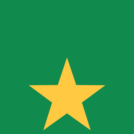
r. Esto solo tiene fines informativos. No recibirás esta t
estadounidense (USD)
a de cambio de Riyal de Arabia Saudita más popular es de SA