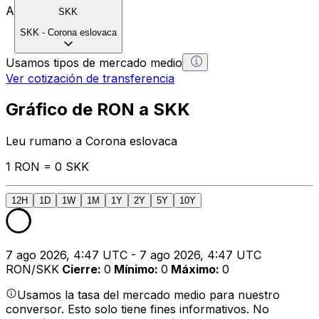
A
SKK
SKK
-
Corona eslovaca
Usamos tipos de mercado medio
Ver cotización de transferencia
Gráfico de RON a SKK
Leu rumano a Corona eslovaca
1 RON = 0 SKK
12H
1D
1W
1M
1Y
2Y
5Y
10Y
7 ago 2026, 4:47 UTC - 7 ago 2026, 4:47 UTC
RON/SKK
Cierre
:
0
Mínimo
:
0
Máximo
:
0
Usamos la tasa del mercado medio para nuestro
conversor. Esto solo tiene fines informativos. No