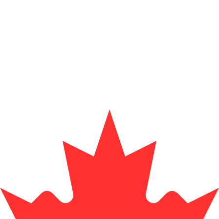
r. Esto solo tiene fines informativos. No recibirás esta t
estadounidense (USD)
ifa de cambio de Leu rumano más popular es de RON a USD. 