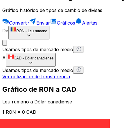
Gráfico histórico de tipos de cambio de divisas
Convertir
Enviar
Gráficos
Alertas
De
RON
-
Leu rumano
Usamos tipos de mercado medio
A
CAD
-
Dólar canadiense
Usamos tipos de mercado medio
Ver cotización de transferencia
Gráfico de RON a CAD
Leu rumano a Dólar canadiense
1 RON = 0 CAD
12H
1D
1W
1M
1Y
2Y
5Y
10Y