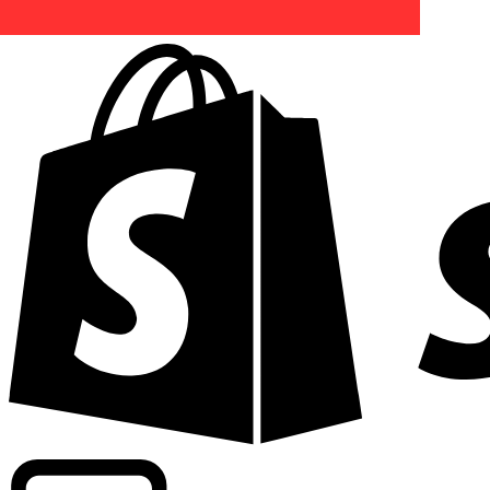
Apoyamos tarifas a nivel comercial en más de 300 compa