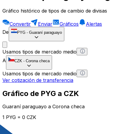
Gráfico histórico de tipos de cambio de divisas
Convertir
Enviar
Gráficos
Alertas
De
PYG
-
Guaraní paraguayo
Usamos tipos de mercado medio
A
CZK
-
Corona checa
Usamos tipos de mercado medio
Ver cotización de transferencia
Gráfico de PYG a CZK
Guaraní paraguayo a Corona checa
1 PYG = 0 CZK
12H
1D
1W
1M
1Y
2Y
5Y
10Y