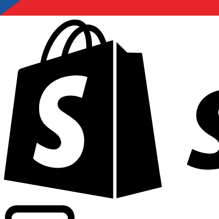
Apoyamos tarifas a nivel comercial en más de 300 compa