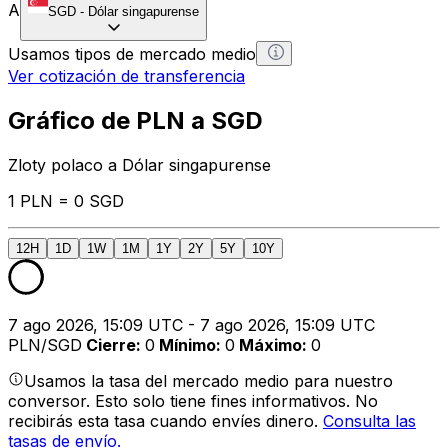
A
SGD
-
Dólar singapurense
Usamos tipos de mercado medio
Ver cotización de transferencia
Gráfico de PLN a SGD
Zloty polaco a Dólar singapurense
1 PLN = 0 SGD
12H
1D
1W
1M
1Y
2Y
5Y
10Y
7 ago 2026, 15:09 UTC - 7 ago 2026, 15:09 UTC
PLN/SGD
Cierre
:
0
Mínimo
:
0
Máximo
:
0
Usamos la tasa del mercado medio para nuestro
conversor. Esto solo tiene fines informativos. No
recibirás esta tasa cuando envíes dinero.
Consulta las
tasas de envío.