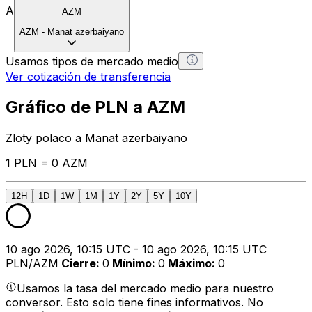
A
AZM
AZM
-
Manat azerbaiyano
Usamos tipos de mercado medio
Ver cotización de transferencia
Gráfico de PLN a AZM
Zloty polaco a Manat azerbaiyano
1 PLN = 0 AZM
12H
1D
1W
1M
1Y
2Y
5Y
10Y
10 ago 2026, 10:15 UTC - 10 ago 2026, 10:15 UTC
PLN/AZM
Cierre
:
0
Mínimo
:
0
Máximo
:
0
Usamos la tasa del mercado medio para nuestro
conversor. Esto solo tiene fines informativos. No