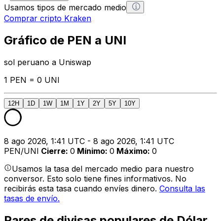
Usamos tipos de mercado medio
Comprar cripto Kraken
Gráfico de PEN a UNI
sol peruano a Uniswap
1 PEN = 0 UNI
12H
1D
1W
1M
1Y
2Y
5Y
10Y
8 ago 2026, 1:41 UTC - 8 ago 2026, 1:41 UTC
PEN/UNI
Cierre
:
0
Mínimo
:
0
Máximo
:
0
Usamos la tasa del mercado medio para nuestro
conversor. Esto solo tiene fines informativos. No
recibirás esta tasa cuando envíes dinero.
Consulta las
tasas de envío.
Pares de divisas populares de Dólar