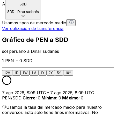
A
SDD
SDD
-
Dinar sudanés
Usamos tipos de mercado medio
Ver cotización de transferencia
Gráfico de PEN a SDD
sol peruano a Dinar sudanés
1 PEN = 0 SDD
12H
1D
1W
1M
1Y
2Y
5Y
10Y
7 ago 2026, 8:09 UTC - 7 ago 2026, 8:09 UTC
PEN/SDD
Cierre
:
0
Mínimo
:
0
Máximo
:
0
Usamos la tasa del mercado medio para nuestro
conversor. Esto solo tiene fines informativos. No