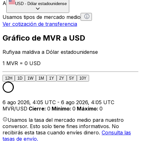
A
USD
-
Dólar estadounidense
Usamos tipos de mercado medio
Ver cotización de transferencia
Gráfico de MVR a USD
Rufiyaa maldiva a Dólar estadounidense
1 MVR = 0 USD
12H
1D
1W
1M
1Y
2Y
5Y
10Y
6 ago 2026, 4:05 UTC - 6 ago 2026, 4:05 UTC
MVR/USD
Cierre
:
0
Mínimo
:
0
Máximo
:
0
Usamos la tasa del mercado medio para nuestro
conversor. Esto solo tiene fines informativos. No
recibirás esta tasa cuando envíes dinero.
Consulta las
tasas de envío.