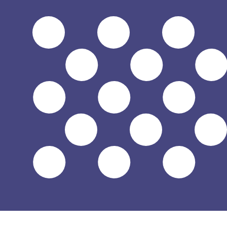
8 ago 2026, 9:13 UTC - 8 ago 2026, 9:13 UTC
MNT/USD
Cierre
:
0
Mínimo
:
0
Máximo
:
0
Usamos la tasa del mercado medio para nuestro converso
Pares de divisas populares de Dólar 
Información de divisas
MNT
-
Tugrik mongol
Nuestras clasificaciones de divisas muestran que la tari
símbolo de esta divisa es ₮.
More
Tugrik mongol
info
USD
-
Dólar estadounidense