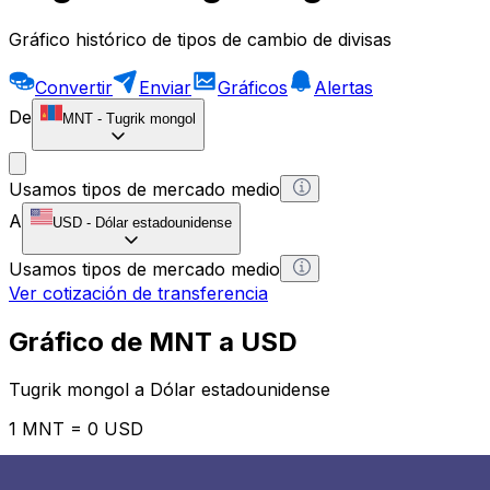
Gráfico histórico de tipos de cambio de divisas
Convertir
Enviar
Gráficos
Alertas
De
MNT
-
Tugrik mongol
Usamos tipos de mercado medio
A
USD
-
Dólar estadounidense
Usamos tipos de mercado medio
Ver cotización de transferencia
Gráfico de MNT a USD
Tugrik mongol a Dólar estadounidense
1 MNT = 0 USD
12H
1D
1W
1M
1Y
2Y
5Y
10Y