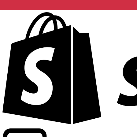
Apoyamos tarifas a nivel comercial en más de 300 compa