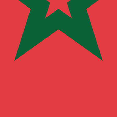
fa de cambio de Franco francés más popular es de FRF a USD
Tipos d
Divisa
Tipo de interés
JPY
0,75 %
CHF
0,00 %
EUR
4,25 %
USD
3,75 %
CAD
2,25 %
AUD
3,60 %
NZD
2,25 %
GBP
3,75 %
ñías en todo el mundo