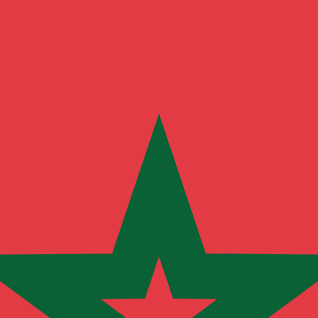
r. Esto solo tiene fines informativos. No recibirás esta t
estadounidense (USD)
ifa de cambio de Dírham marroquí más popular es de MAD a 