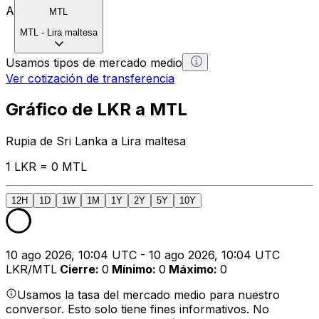
A
MTL
MTL
-
Lira maltesa
Usamos tipos de mercado medio
Ver cotización de transferencia
Gráfico de LKR a MTL
Rupia de Sri Lanka a Lira maltesa
1 LKR = 0 MTL
12H
1D
1W
1M
1Y
2Y
5Y
10Y
10 ago 2026, 10:04 UTC - 10 ago 2026, 10:04 UTC
LKR/MTL
Cierre
:
0
Mínimo
:
0
Máximo
:
0
Usamos la tasa del mercado medio para nuestro
conversor. Esto solo tiene fines informativos. No