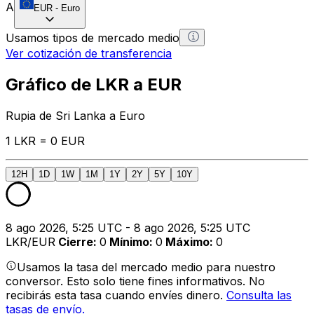
A
EUR
-
Euro
Usamos tipos de mercado medio
Ver cotización de transferencia
Gráfico de LKR a EUR
Rupia de Sri Lanka a Euro
1 LKR = 0 EUR
12H
1D
1W
1M
1Y
2Y
5Y
10Y
8 ago 2026, 5:25 UTC - 8 ago 2026, 5:25 UTC
LKR/EUR
Cierre
:
0
Mínimo
:
0
Máximo
:
0
Usamos la tasa del mercado medio para nuestro
conversor. Esto solo tiene fines informativos. No
recibirás esta tasa cuando envíes dinero.
Consulta las
tasas de envío.