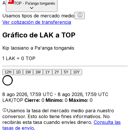
A
TOP
-
Pa'anga tonganés
Usamos tipos de mercado medio
Ver cotización de transferencia
Gráfico de LAK a TOP
Kip laosiano a Pa'anga tonganés
1 LAK = 0 TOP
12H
1D
1W
1M
1Y
2Y
5Y
10Y
8 ago 2026, 17:59 UTC - 8 ago 2026, 17:59 UTC
LAK/TOP
Cierre
:
0
Mínimo
:
0
Máximo
:
0
Usamos la tasa del mercado medio para nuestro
conversor. Esto solo tiene fines informativos. No
recibirás esta tasa cuando envíes dinero.
Consulta las
tasas de envío.