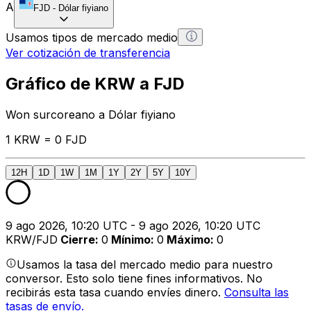
A
FJD
-
Dólar fiyiano
Usamos tipos de mercado medio
Ver cotización de transferencia
Gráfico de KRW a FJD
Won surcoreano a Dólar fiyiano
1 KRW = 0 FJD
12H
1D
1W
1M
1Y
2Y
5Y
10Y
9 ago 2026, 10:20 UTC - 9 ago 2026, 10:20 UTC
KRW/FJD
Cierre
:
0
Mínimo
:
0
Máximo
:
0
Usamos la tasa del mercado medio para nuestro
conversor. Esto solo tiene fines informativos. No
recibirás esta tasa cuando envíes dinero.
Consulta las
tasas de envío.