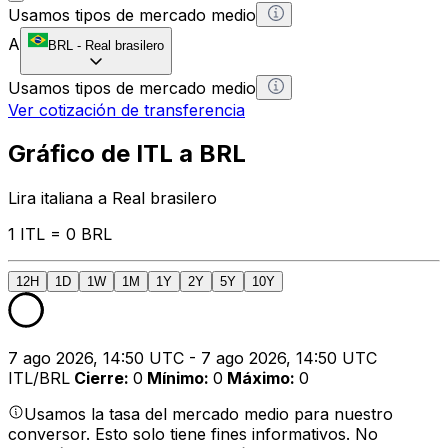
Usamos tipos de mercado medio
A
BRL
-
Real brasilero
Usamos tipos de mercado medio
Ver cotización de transferencia
Gráfico de ITL a BRL
Lira italiana a Real brasilero
1 ITL = 0 BRL
12H
1D
1W
1M
1Y
2Y
5Y
10Y
7 ago 2026, 14:50 UTC - 7 ago 2026, 14:50 UTC
ITL/BRL
Cierre
:
0
Mínimo
:
0
Máximo
:
0
Usamos la tasa del mercado medio para nuestro
conversor. Esto solo tiene fines informativos. No