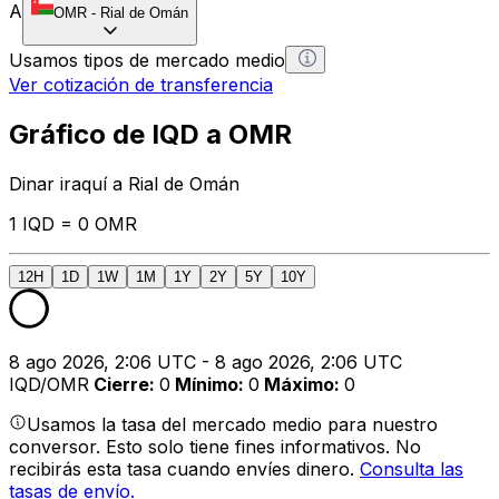
A
OMR
-
Rial de Omán
Usamos tipos de mercado medio
Ver cotización de transferencia
Gráfico de IQD a OMR
Dinar iraquí a Rial de Omán
1 IQD = 0 OMR
12H
1D
1W
1M
1Y
2Y
5Y
10Y
8 ago 2026, 2:06 UTC - 8 ago 2026, 2:06 UTC
IQD/OMR
Cierre
:
0
Mínimo
:
0
Máximo
:
0
Usamos la tasa del mercado medio para nuestro
conversor. Esto solo tiene fines informativos. No
recibirás esta tasa cuando envíes dinero.
Consulta las
tasas de envío.