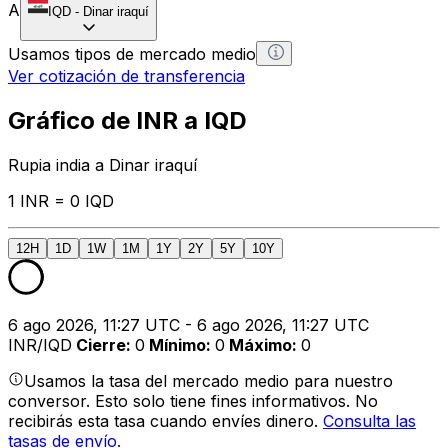
A
IQD
-
Dinar iraquí
Usamos tipos de mercado medio
Ver cotización de transferencia
Gráfico de INR a IQD
Rupia india a Dinar iraquí
1 INR = 0 IQD
12H
1D
1W
1M
1Y
2Y
5Y
10Y
6 ago 2026, 11:27 UTC - 6 ago 2026, 11:27 UTC
INR/IQD
Cierre
:
0
Mínimo
:
0
Máximo
:
0
Usamos la tasa del mercado medio para nuestro
conversor. Esto solo tiene fines informativos. No
recibirás esta tasa cuando envíes dinero.
Consulta las
tasas de envío.