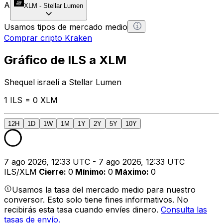
A
XLM
-
Stellar Lumen
Usamos tipos de mercado medio
Comprar cripto Kraken
Gráfico de ILS a XLM
Shequel israelí a Stellar Lumen
1 ILS = 0 XLM
12H
1D
1W
1M
1Y
2Y
5Y
10Y
7 ago 2026, 12:33 UTC - 7 ago 2026, 12:33 UTC
ILS/XLM
Cierre
:
0
Mínimo
:
0
Máximo
:
0
Usamos la tasa del mercado medio para nuestro
conversor. Esto solo tiene fines informativos. No
recibirás esta tasa cuando envíes dinero.
Consulta las
tasas de envío.