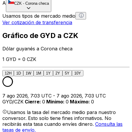
A
CZK
-
Corona checa
Usamos tipos de mercado medio
Ver cotización de transferencia
Gráfico de GYD a CZK
Dólar guyanés a Corona checa
1 GYD = 0 CZK
12H
1D
1W
1M
1Y
2Y
5Y
10Y
7 ago 2026, 7:03 UTC - 7 ago 2026, 7:03 UTC
GYD/CZK
Cierre
:
0
Mínimo
:
0
Máximo
:
0
Usamos la tasa del mercado medio para nuestro
conversor. Esto solo tiene fines informativos. No
recibirás esta tasa cuando envíes dinero.
Consulta las
tasas de envío.