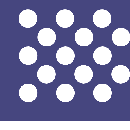
8 ago 2026, 11:13 UTC - 8 ago 2026, 11:13 UTC
GGP/USD
Cierre
:
0
Mínimo
:
0
Máximo
:
0
Usamos la tasa del mercado medio para nuestro converso
Pares de divisas populares de Dólar 
Información de divisas
GGP
-
Libra de Guernsey
Nuestras clasificaciones de divisas muestran que la tari
símbolo de esta divisa es £.
More
Libra de Guernsey
info
USD
-
Dólar estadounidense