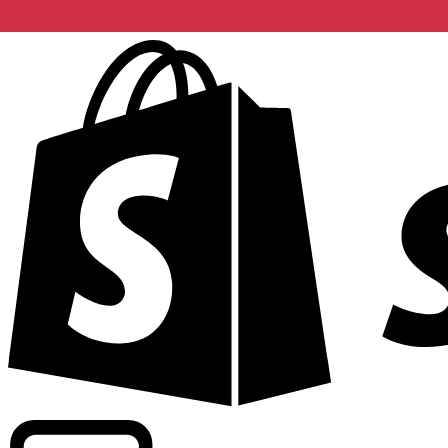
Apoyamos tarifas a nivel comercial en más de 300 compa