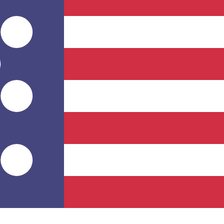
r. Esto solo tiene fines informativos. No recibirás esta t
estadounidense (USD)
fa de cambio de Libra de Guernsey más popular es de GGP a 