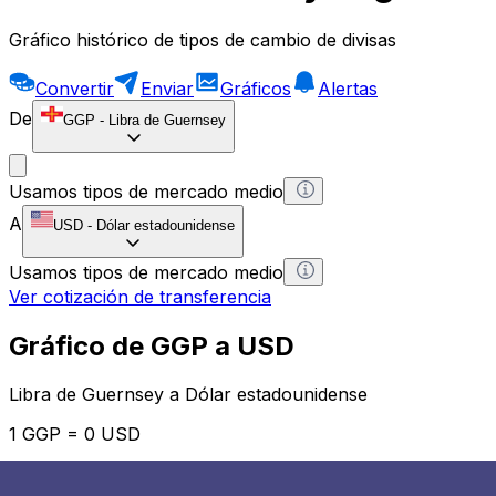
Gráfico histórico de tipos de cambio de divisas
Convertir
Enviar
Gráficos
Alertas
De
GGP
-
Libra de Guernsey
Usamos tipos de mercado medio
A
USD
-
Dólar estadounidense
Usamos tipos de mercado medio
Ver cotización de transferencia
Gráfico de GGP a USD
Libra de Guernsey a Dólar estadounidense
1 GGP = 0 USD
12H
1D
1W
1M
1Y
2Y
5Y
10Y