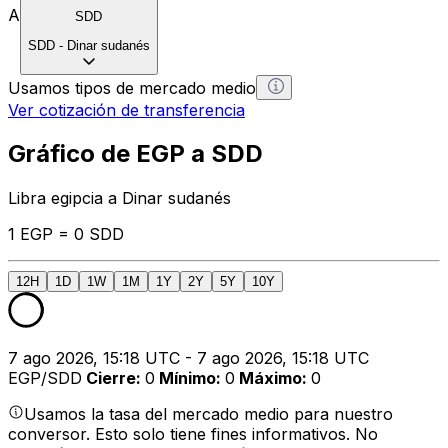
A
SDD
SDD
-
Dinar sudanés
Usamos tipos de mercado medio
Ver cotización de transferencia
Gráfico de EGP a SDD
Libra egipcia a Dinar sudanés
1 EGP = 0 SDD
12H
1D
1W
1M
1Y
2Y
5Y
10Y
7 ago 2026, 15:18 UTC - 7 ago 2026, 15:18 UTC
EGP/SDD
Cierre
:
0
Mínimo
:
0
Máximo
:
0
Usamos la tasa del mercado medio para nuestro
conversor. Esto solo tiene fines informativos. No