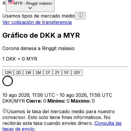
A
MYR
-
Ringgit malasio
Usamos tipos de mercado medio
Ver cotización de transferencia
Gráfico de DKK a MYR
Corona danesa a Ringgit malasio
1 DKK = 0 MYR
12H
1D
1W
1M
1Y
2Y
5Y
10Y
10 ago 2026, 11:56 UTC - 10 ago 2026, 11:56 UTC
DKK/MYR
Cierre
:
0
Mínimo
:
0
Máximo
:
0
Usamos la tasa del mercado medio para nuestro
conversor. Esto solo tiene fines informativos. No
recibirás esta tasa cuando envíes dinero.
Consulta las
tasas de envío.