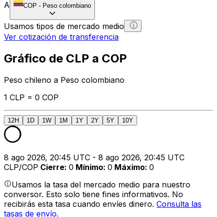
A
COP
-
Peso colombiano
Usamos tipos de mercado medio
Ver cotización de transferencia
Gráfico de CLP a COP
Peso chileno a Peso colombiano
1 CLP = 0 COP
12H
1D
1W
1M
1Y
2Y
5Y
10Y
8 ago 2026, 20:45 UTC - 8 ago 2026, 20:45 UTC
CLP/COP
Cierre
:
0
Mínimo
:
0
Máximo
:
0
Usamos la tasa del mercado medio para nuestro
conversor. Esto solo tiene fines informativos. No
recibirás esta tasa cuando envíes dinero.
Consulta las
tasas de envío.