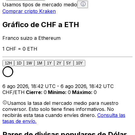
Usamos tipos de mercado medio
Comprar cripto Kraken
Gráfico de CHF a ETH
Franco suizo a Ethereum
1 CHF = 0 ETH
12H
1D
1W
1M
1Y
2Y
5Y
10Y
6 ago 2026, 18:42 UTC - 6 ago 2026, 18:42 UTC
CHF/ETH
Cierre
:
0
Mínimo
:
0
Máximo
:
0
Usamos la tasa del mercado medio para nuestro
conversor. Esto solo tiene fines informativos. No
recibirás esta tasa cuando envíes dinero.
Consulta las
tasas de envío.
Pares de divisas populares de Dólar