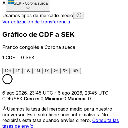
A
SEK
-
Corona sueca
Usamos tipos de mercado medio
Ver cotización de transferencia
Gráfico de CDF a SEK
Franco congolés a Corona sueca
1 CDF = 0 SEK
12H
1D
1W
1M
1Y
2Y
5Y
10Y
6 ago 2026, 23:45 UTC - 6 ago 2026, 23:45 UTC
CDF/SEK
Cierre
:
0
Mínimo
:
0
Máximo
:
0
Usamos la tasa del mercado medio para nuestro
conversor. Esto solo tiene fines informativos. No
recibirás esta tasa cuando envíes dinero.
Consulta las
tasas de envío.