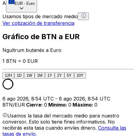
A
EUR
-
Euro
Usamos tipos de mercado medio
Ver cotización de transferencia
Gráfico de BTN a EUR
Ngultrum butanés a Euro
1 BTN = 0 EUR
12H
1D
1W
1M
1Y
2Y
5Y
10Y
6 ago 2026, 8:54 UTC - 6 ago 2026, 8:54 UTC
BTN/EUR
Cierre
:
0
Mínimo
:
0
Máximo
:
0
Usamos la tasa del mercado medio para nuestro
conversor. Esto solo tiene fines informativos. No
recibirás esta tasa cuando envíes dinero.
Consulta las
tasas de envío.