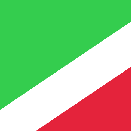
Nuestras clasificaciones de divisas muestran que la tari
símbolo de esta divisa es FBu.
More
Franco burundí
info
Tipos de cambio en tiempo real
Divisa
Tipo
Cambio
EUR / USD
1,15599
▲
GBP / EUR
1,16710
▲
USD / JPY
157,823
▲
GBP / USD
1,34916
▲
USD / CHF
0,807888
▼
USD / CAD
1,39439
▲
EUR / JPY
182,442
▲
AUD / USD
0,706707
▲
API de Xe Currency Data ►