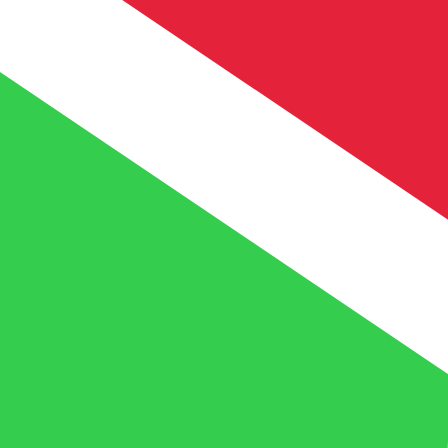
9 ago 2026, 8:20 UTC - 9 ago 2026, 8:20 UTC
BRL/BIF
Cierre
:
0
Mínimo
:
0
Máximo
:
0
Usamos la tasa del mercado medio para nuestro converso
Pares de divisas populares de Dólar 
Información de divisas
BRL
-
Real brasilero
Nuestras clasificaciones de divisas muestran que la tarif
símbolo de esta divisa es R$.
More
Real brasilero
info
BIF
-
Franco burundí