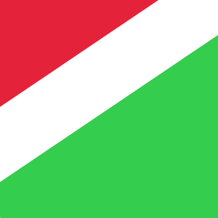
asa cuando envíes dinero.
Consulta las tasas de envío.
El código de la divisa Reales brasileños es BRL. El