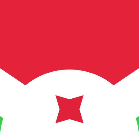
r. Esto solo tiene fines informativos. No recibirás esta t
estadounidense (USD)
a de cambio de Real brasilero más popular es de BRL a USD. 