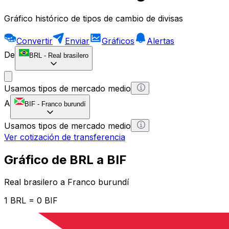
Gráfico histórico de tipos de cambio de divisas
Convertir
Enviar
Gráficos
Alertas
De
BRL
-
Real brasilero
Usamos tipos de mercado medio
A
BIF
-
Franco burundí
Usamos tipos de mercado medio
Ver cotización de transferencia
Gráfico de BRL a BIF
Real brasilero a Franco burundí
1 BRL = 0 BIF
12H
1D
1W
1M
1Y
2Y
5Y
10Y