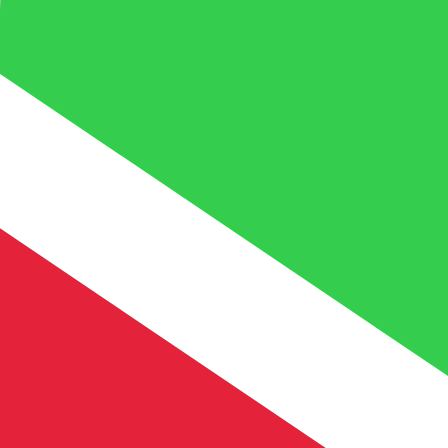
 El código de la divisa Francos burundeses es BIF. El
e cambio del Banco Central