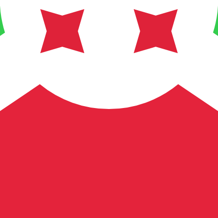
fa de cambio de Franco burundí más popular es de BIF a USD.
Tipos d
Divisa
Tipo de interés
JPY
0,75 %
CHF
0,00 %
EUR
4,25 %
USD
3,75 %
CAD
2,25 %
AUD
3,60 %
NZD
2,25 %
GBP
3,75 %