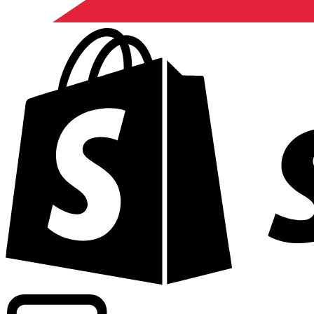
Apoyamos tarifas a nivel comercial en más de 300 compa