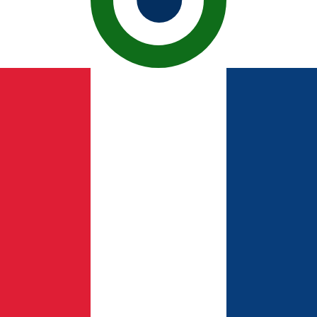
fa de cambio de Peso dominicano más popular es de DOP a U
Tipos d
Divisa
Tipo de interés
JPY
0,75 %
CHF
0,00 %
EUR
4,25 %
USD
3,75 %
CAD
2,25 %
AUD
3,60 %
NZD
2,25 %
GBP
3,75 %