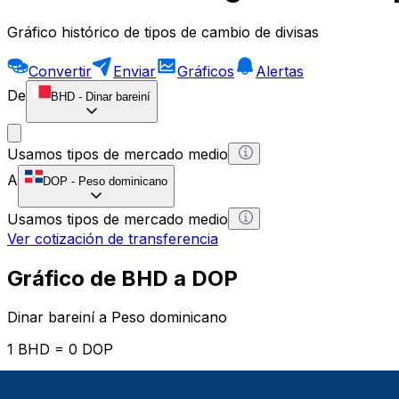
Gráfico histórico de tipos de cambio de divisas
Convertir
Enviar
Gráficos
Alertas
De
BHD
-
Dinar bareiní
Usamos tipos de mercado medio
A
DOP
-
Peso dominicano
Usamos tipos de mercado medio
Ver cotización de transferencia
Gráfico de BHD a DOP
Dinar bareiní a Peso dominicano
1 BHD = 0 DOP
12H
1D
1W
1M
1Y
2Y
5Y
10Y