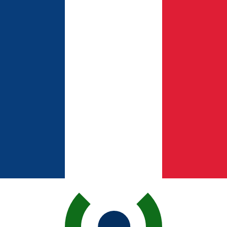
r. Esto solo tiene fines informativos. No recibirás esta t
estadounidense (USD)
a de cambio de Dinar bareiní más popular es de BHD a USD. E