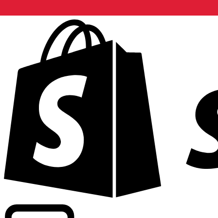
Apoyamos tarifas a nivel comercial en más de 300 compa