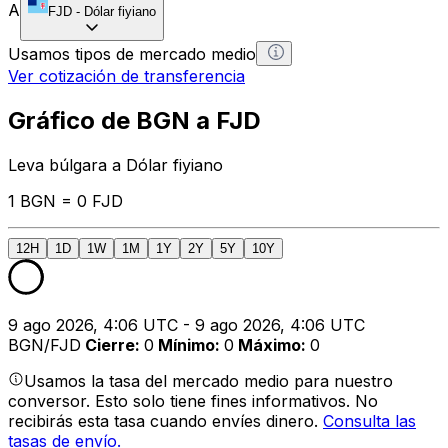
A
FJD
-
Dólar fiyiano
Usamos tipos de mercado medio
Ver cotización de transferencia
Gráfico de BGN a FJD
Leva búlgara a Dólar fiyiano
1 BGN = 0 FJD
12H
1D
1W
1M
1Y
2Y
5Y
10Y
9 ago 2026, 4:06 UTC - 9 ago 2026, 4:06 UTC
BGN/FJD
Cierre
:
0
Mínimo
:
0
Máximo
:
0
Usamos la tasa del mercado medio para nuestro
conversor. Esto solo tiene fines informativos. No
recibirás esta tasa cuando envíes dinero.
Consulta las
tasas de envío.