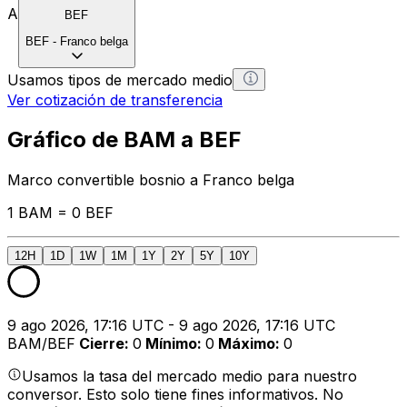
A
BEF
BEF
-
Franco belga
Usamos tipos de mercado medio
Ver cotización de transferencia
Gráfico de BAM a BEF
Marco convertible bosnio a Franco belga
1 BAM = 0 BEF
12H
1D
1W
1M
1Y
2Y
5Y
10Y
9 ago 2026, 17:16 UTC - 9 ago 2026, 17:16 UTC
BAM/BEF
Cierre
:
0
Mínimo
:
0
Máximo
:
0
Usamos la tasa del mercado medio para nuestro
conversor. Esto solo tiene fines informativos. No