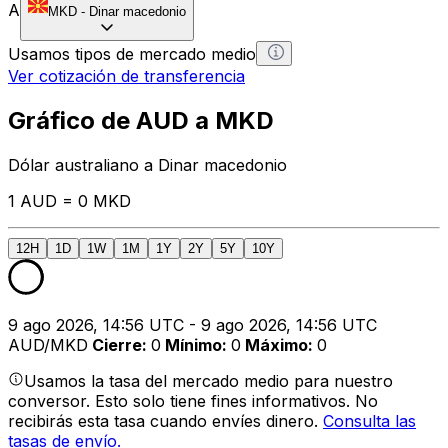
A
MKD
-
Dinar macedonio
Usamos tipos de mercado medio
Ver cotización de transferencia
Gráfico de AUD a MKD
Dólar australiano a Dinar macedonio
1 AUD = 0 MKD
12H
1D
1W
1M
1Y
2Y
5Y
10Y
9 ago 2026, 14:56 UTC - 9 ago 2026, 14:56 UTC
AUD/MKD
Cierre
:
0
Mínimo
:
0
Máximo
:
0
Usamos la tasa del mercado medio para nuestro
conversor. Esto solo tiene fines informativos. No
recibirás esta tasa cuando envíes dinero.
Consulta las
tasas de envío.