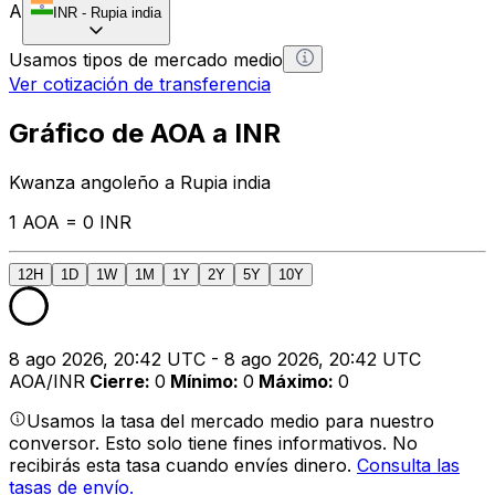
A
INR
-
Rupia india
Usamos tipos de mercado medio
Ver cotización de transferencia
Gráfico de AOA a INR
Kwanza angoleño a Rupia india
1 AOA = 0 INR
12H
1D
1W
1M
1Y
2Y
5Y
10Y
8 ago 2026, 20:42 UTC - 8 ago 2026, 20:42 UTC
AOA/INR
Cierre
:
0
Mínimo
:
0
Máximo
:
0
Usamos la tasa del mercado medio para nuestro
conversor. Esto solo tiene fines informativos. No
recibirás esta tasa cuando envíes dinero.
Consulta las
tasas de envío.