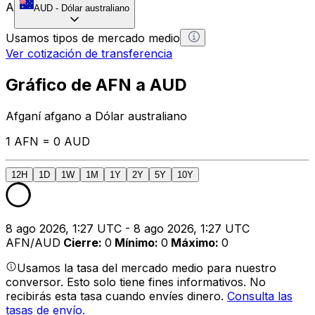
A
AUD
-
Dólar australiano
Usamos tipos de mercado medio
Ver cotización de transferencia
Gráfico de AFN a AUD
Afganí afgano a Dólar australiano
1 AFN = 0 AUD
12H
1D
1W
1M
1Y
2Y
5Y
10Y
8 ago 2026, 1:27 UTC - 8 ago 2026, 1:27 UTC
AFN/AUD
Cierre
:
0
Mínimo
:
0
Máximo
:
0
Usamos la tasa del mercado medio para nuestro
conversor. Esto solo tiene fines informativos. No
recibirás esta tasa cuando envíes dinero.
Consulta las
tasas de envío.