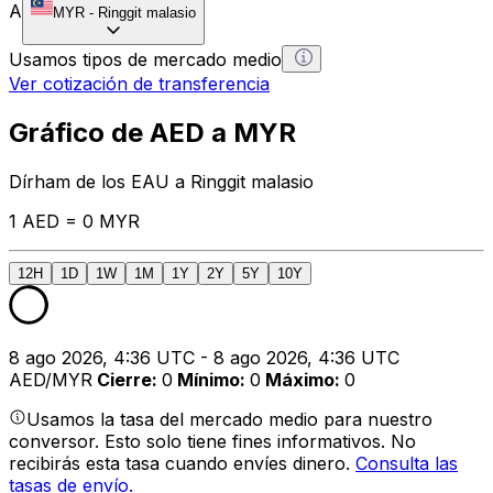
A
MYR
-
Ringgit malasio
Usamos tipos de mercado medio
Ver cotización de transferencia
Gráfico de AED a MYR
Dírham de los EAU a Ringgit malasio
1 AED = 0 MYR
12H
1D
1W
1M
1Y
2Y
5Y
10Y
8 ago 2026, 4:36 UTC - 8 ago 2026, 4:36 UTC
AED/MYR
Cierre
:
0
Mínimo
:
0
Máximo
:
0
Usamos la tasa del mercado medio para nuestro
conversor. Esto solo tiene fines informativos. No
recibirás esta tasa cuando envíes dinero.
Consulta las
tasas de envío.