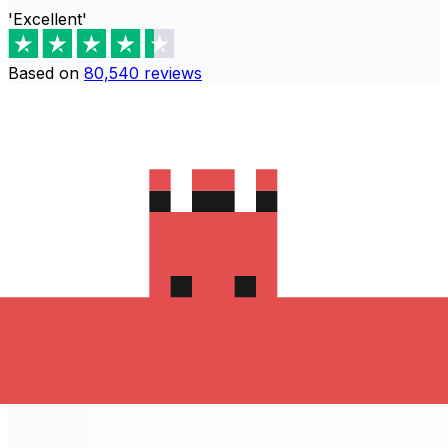
'Excellent'
Based on
80,540
reviews
Descarga la aplicación de Xe para
comenzar a enviar dinero a Namibia
La aplicación de Xe tiene todo lo que necesitas para
transferencias internacionales. Es fácil, seguro y no hay
comisiones ocultas. Descarga la aplicación de Xe para
iOS o android y empieza a enviar dinero a Namibia hoy!
Descarga la App