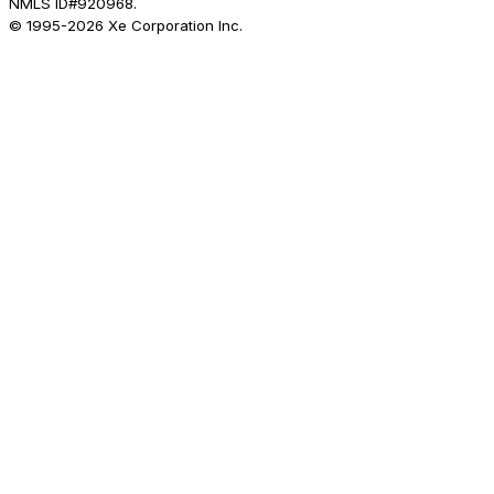
NMLS ID#920968.
© 1995-
2026
Xe Corporation Inc.