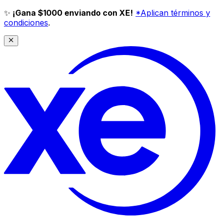
✨
¡Gana $1000 enviando con XE!
*Aplican términos y
condiciones
.