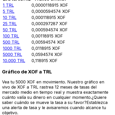
1
TRL
0,0000118915
XOF
5
TRL
0,0000594574
XOF
10
TRL
0,000118915
XOF
25
TRL
0,000297287
XOF
50
TRL
0,000594574
XOF
100
TRL
0,00118915
XOF
500
TRL
0,00594574
XOF
1000
TRL
0,0118915
XOF
5000
TRL
0,0594574
XOF
10.000
TRL
0,118915
XOF
Gráfico de XOF a TRL
Vea tu 5000 XOF en movimiento. Nuestro gráfico en
vivo de XOF a TRL rastrea 12 meses de tasas del
mercado medio en tiempo real y muestra exactamente
cuánto valía su dinero en cualquier momento.¿Quiere
saber cuándo se mueve la tasa a su favor?Establezca
una alerta de tasa y le avisaremos cuando alcance tu
objetivo.