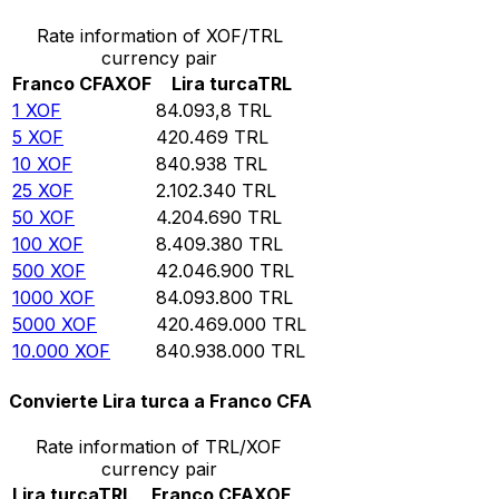
Rate information of XOF/TRL
currency pair
Franco CFA
XOF
Lira turca
TRL
1
XOF
84.093,8
TRL
5
XOF
420.469
TRL
10
XOF
840.938
TRL
25
XOF
2.102.340
TRL
50
XOF
4.204.690
TRL
100
XOF
8.409.380
TRL
500
XOF
42.046.900
TRL
1000
XOF
84.093.800
TRL
5000
XOF
420.469.000
TRL
10.000
XOF
840.938.000
TRL
Convierte Lira turca a Franco CFA
Rate information of TRL/XOF
currency pair
Lira turca
TRL
Franco CFA
XOF