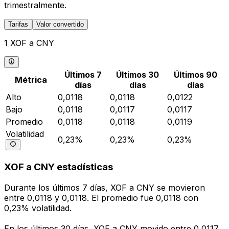
trimestralmente.
Tarifas
Valor convertido
1 XOF a CNY
Últimos 7
Últimos 30
Últimos 90
Métrica
días
días
días
Alto
0,0118
0,0118
0,0122
Bajo
0,0118
0,0117
0,0117
Promedio
0,0118
0,0118
0,0119
Volatilidad
0,23%
0,23%
0,23%
XOF a CNY estadísticas
Durante los últimos 7 días, XOF a CNY se movieron
entre 0,0118 y 0,0118. El promedio fue 0,0118 con
0,23% volatilidad.
En los últimos 30 días, XOF a CNY movido entre 0,0117