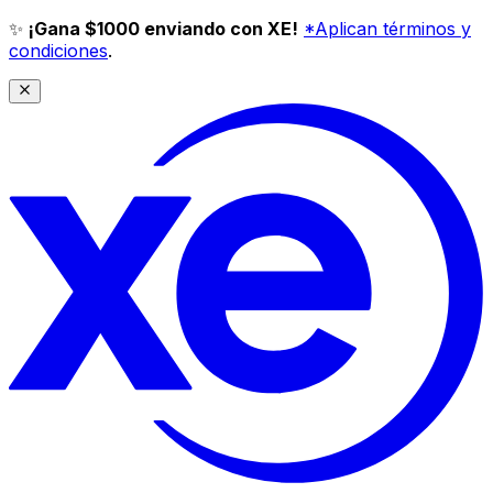
✨
¡Gana $1000 enviando con XE!
*Aplican términos y
condiciones
.