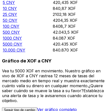
5
CNY
420,435
XOF
10
CNY
840,87
XOF
25
CNY
2102,18
XOF
50
CNY
4204,35
XOF
100
CNY
8408,7
XOF
500
CNY
42.043,5
XOF
1000
CNY
84.087
XOF
5000
CNY
420.435
XOF
10.000
CNY
840.870
XOF
Gráfico de XOF a CNY
Vea tu 5000 XOF en movimiento. Nuestro gráfico en
vivo de XOF a CNY rastrea 12 meses de tasas del
mercado medio en tiempo real y muestra exactamente
cuánto valía su dinero en cualquier momento.¿Quiere
saber cuándo se mueve la tasa a su favor?Establezca
una alerta de tasa y le avisaremos cuando alcance tu
objetivo.
Ver gráfico completo
Seguir tipo de cambio