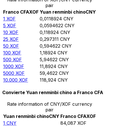
pair
Franco CFA
XOF
Yuan renminbi chino
CNY
1
XOF
0,0118924
CNY
5
XOF
0,0594622
CNY
10
XOF
0,118924
CNY
25
XOF
0,297311
CNY
50
XOF
0,594622
CNY
100
XOF
1,18924
CNY
500
XOF
5,94622
CNY
1000
XOF
11,8924
CNY
5000
XOF
59,4622
CNY
10.000
XOF
118,924
CNY
Convierte Yuan renminbi chino a Franco CFA
Rate information of CNY/XOF currency
pair
Yuan renminbi chino
CNY
Franco CFA
XOF
1
CNY
84,087
XOF