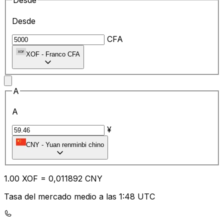
Desde
Desde
CFA
XOF
-
Franco CFA
A
A
¥
CNY
-
Yuan renminbi chino
1.00
XOF
=
0,
011892
CNY
Tasa del mercado medio a las 1:48 UTC