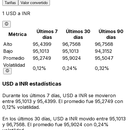
Tarifas
Valor convertido
1 USD a INR
Últimos 7
Últimos 30
Últimos 90
Métrica
días
días
días
Alto
95,4399
96,7568
96,7568
Bajo
95,1013
95,1013
94,3152
Promedio
95,2749
95,9024
95,5047
Volatilidad
0,12%
0,24%
0,32%
USD a INR estadísticas
Durante los últimos 7 días, USD a INR se movieron
entre 95,1013 y 95,4399. El promedio fue 95,2749 con
0,12% volatilidad.
En los últimos 30 días, USD a INR movido entre 95,1013
y 96,7568. El promedio fue 95,9024 con 0,24%