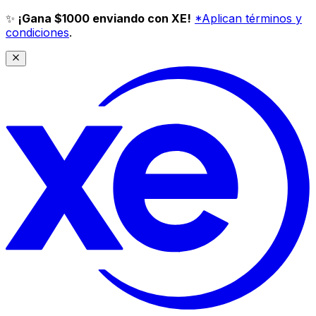
✨
¡Gana $1000 enviando con XE!
*Aplican términos y
condiciones
.