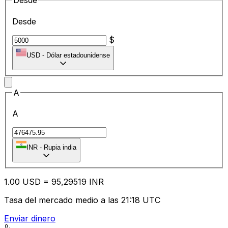
Desde
Desde
$
USD
-
Dólar estadounidense
A
A
₹
INR
-
Rupia india
1.00
USD
=
95
,29519
INR
Tasa del mercado medio a las 21:18 UTC
Enviar dinero