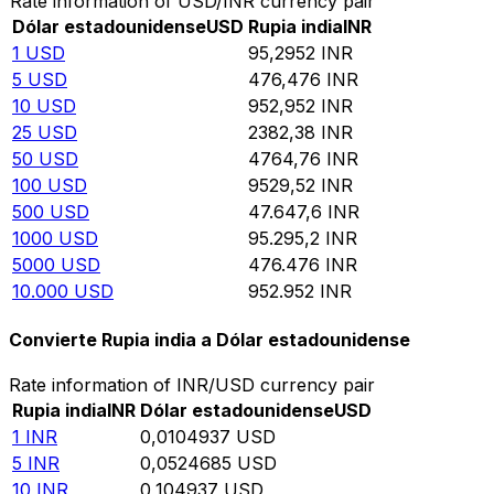
Rate information of USD/INR currency pair
Dólar estadounidense
USD
Rupia india
INR
1
USD
95,2952
INR
5
USD
476,476
INR
10
USD
952,952
INR
25
USD
2382,38
INR
50
USD
4764,76
INR
100
USD
9529,52
INR
500
USD
47.647,6
INR
1000
USD
95.295,2
INR
5000
USD
476.476
INR
10.000
USD
952.952
INR
Convierte Rupia india a Dólar estadounidense
Rate information of INR/USD currency pair
Rupia india
INR
Dólar estadounidense
USD
1
INR
0,0104937
USD
5
INR
0,0524685
USD
10
INR
0,104937
USD